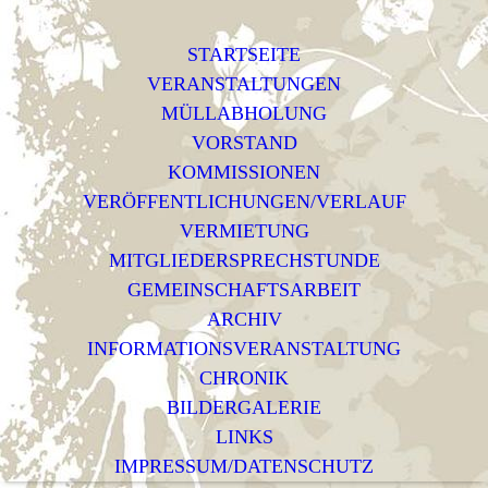
STARTSEITE
VERANSTALTUNGEN
MÜLLABHOLUNG
VORSTAND
KOMMISSIONEN
VERÖFFENTLICHUNGEN/VERLAUF
VERMIETUNG
MITGLIEDERSPRECHSTUNDE
GEMEINSCHAFTSARBEIT
ARCHIV
INFORMATIONSVERANSTALTUNG
CHRONIK
BILDERGALERIE
LINKS
IMPRESSUM/DATENSCHUTZ